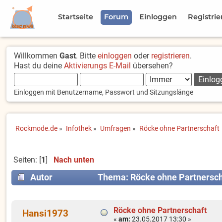
Startseite
Forum
Einloggen
Registrie
Willkommen
Gast
. Bitte
einloggen
oder
registrieren
.
Hast du deine
Aktivierungs E-Mail
übersehen?
Einloggen mit Benutzername, Passwort und Sitzungslänge
Rockmode.de
»
Infothek
»
Umfragen
»
Röcke ohne Partnerschaft
Seiten: [
1
]
Nach unten
Autor
Thema: Röcke ohne Partnersch
Röcke ohne Partnerschaft
Hansi1973
«
am:
23.05.2017 13:30 »