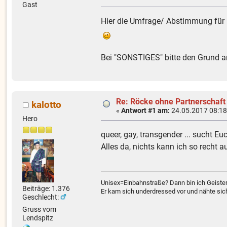
Gast
Hier die Umfrage/ Abstimmung für 
Bei "SONSTIGES" bitte den Grund 
Re: Röcke ohne Partnerschaft
kalotto
«
Antwort #1 am:
24.05.2017 08:18
Hero
queer, gay, transgender ... sucht E
Alles da, nichts kann ich so recht au
Unisex=Einbahnstraße? Dann bin ich Geiste
Beiträge: 1.376
Er kam sich underdressed vor und nähte si
Geschlecht:
Gruss vom
Lendspitz