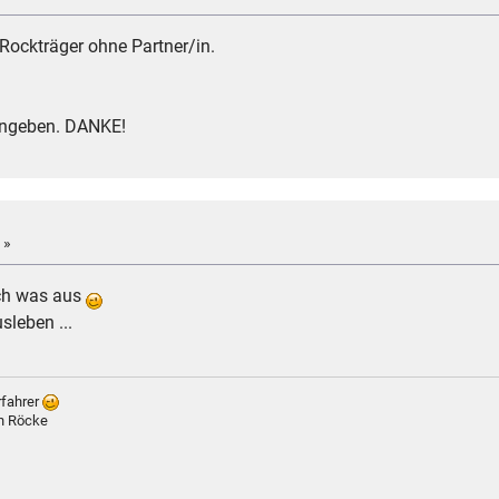
Rockträger ohne Partner/in.
angeben. DANKE!
 »
uch was aus
sleben ...
rfahrer
ch Röcke