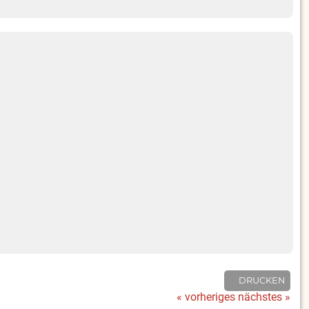
DRUCKEN
« vorheriges
nächstes »