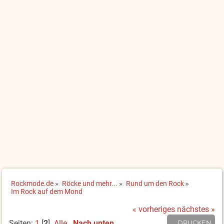
Rockmode.de
»
Röcke und mehr...
»
Rund um den Rock
»
Im Rock auf dem Mond
« vorheriges
nächstes »
Seiten:
1
[
2
]
Alle
Nach unten
DRUCKEN