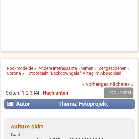
Rockmode.de
»
Andere interessante Themen
»
Zeitgeschehen
»
Corona
»
Fotoprojekt "Lockdowngala": Alltag im Abendkleid
« vorheriges
nächstes »
Seiten:
1
2
3
[
4
]
Nach unten
DRUCKEN
Autor
Thema: Fotoprojekt
"Lockdowngala": Alltag im Abendkleid (Gelesen
59918 mal)
culture skirt
Gast