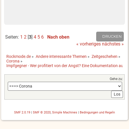
Seiten:
1
2
[
3
]
4
5
6
Nach oben
DRUCKEN
« vorheriges
nächstes »
Rockmode.de
»
Andere interessante Themen
»
Zeitgeschehen
»
Corona
»
Impfgegner - Wer profitiert von der Angst? Eine Dokumentation auf a
Gehe zu:
SMF 2.0.19
|
SMF © 2020
,
Simple Machines
|
Bedingungen und Regeln