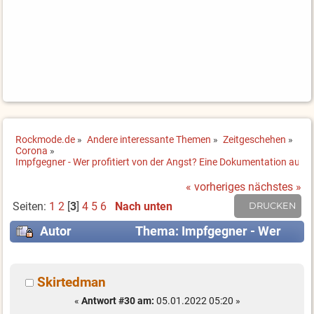
Rockmode.de
»
Andere interessante Themen
»
Zeitgeschehen
»
Corona
»
Impfgegner - Wer profitiert von der Angst? Eine Dokumentation auf a
« vorheriges
nächstes »
Seiten:
1
2
[
3
]
4
5
6
Nach unten
DRUCKEN
Autor
Thema: Impfgegner - Wer
profitiert von der Angst? Eine Dokumentation auf
arte (Gelesen 64066 mal)
Skirtedman
«
Antwort #30 am:
05.01.2022 05:20 »