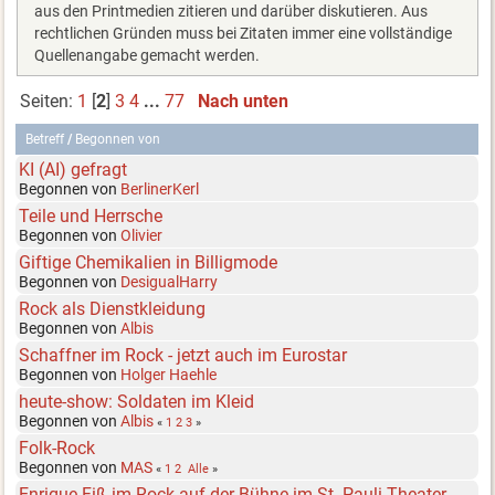
aus den Printmedien zitieren und darüber diskutieren. Aus
rechtlichen Gründen muss bei Zitaten immer eine vollständige
Quellenangabe gemacht werden.
Seiten:
1
[
2
]
3
4
...
77
Nach unten
Betreff
/
Begonnen von
KI (AI) gefragt
Begonnen von
BerlinerKerl
Teile und Herrsche
Begonnen von
Olivier
Giftige Chemikalien in Billigmode
Begonnen von
DesigualHarry
Rock als Dienstkleidung
Begonnen von
Albis
Schaffner im Rock - jetzt auch im Eurostar
Begonnen von
Holger Haehle
heute-show: Soldaten im Kleid
Begonnen von
Albis
«
1
2
3
»
Folk-Rock
Begonnen von
MAS
«
1
2
Alle
»
Enrique Fiß im Rock auf der Bühne im St. Pauli Theater