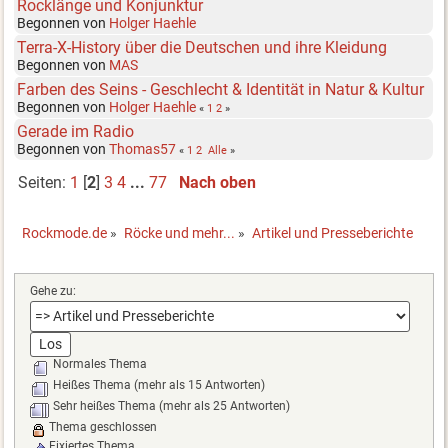
Rocklänge und Konjunktur
Begonnen von
Holger Haehle
Terra-X-History über die Deutschen und ihre Kleidung
Begonnen von
MAS
Farben des Seins - Geschlecht & Identität in Natur & Kultur
Begonnen von
Holger Haehle
«
1
2
»
Gerade im Radio
Begonnen von
Thomas57
«
1
2
Alle
»
Seiten:
1
[
2
]
3
4
...
77
Nach oben
Rockmode.de
»
Röcke und mehr...
»
Artikel und Presseberichte
Gehe zu:
Normales Thema
Heißes Thema (mehr als 15 Antworten)
Sehr heißes Thema (mehr als 25 Antworten)
Thema geschlossen
Fixiertes Thema