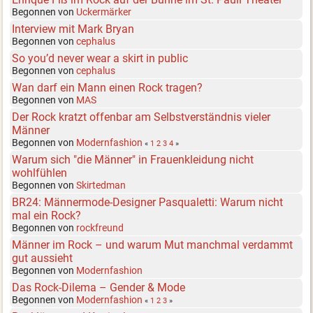
Begonnen von
Uckermärker
Interview mit Mark Bryan
Begonnen von
cephalus
So you’d never wear a skirt in public
Begonnen von
cephalus
Wan darf ein Mann einen Rock tragen?
Begonnen von
MAS
Der Rock kratzt offenbar am Selbstverständnis vieler
Männer
Begonnen von
Modernfashion
«
1
2
3
4
»
Warum sich "die Männer" in Frauenkleidung nicht
wohlfühlen
Begonnen von
Skirtedman
BR24: Männermode-Designer Pasqualetti: Warum nicht
mal ein Rock?
Begonnen von
rockfreund
Männer im Rock – und warum Mut manchmal verdammt
gut aussieht
Begonnen von
Modernfashion
Das Rock-Dilema – Gender & Mode
Begonnen von
Modernfashion
«
1
2
3
»