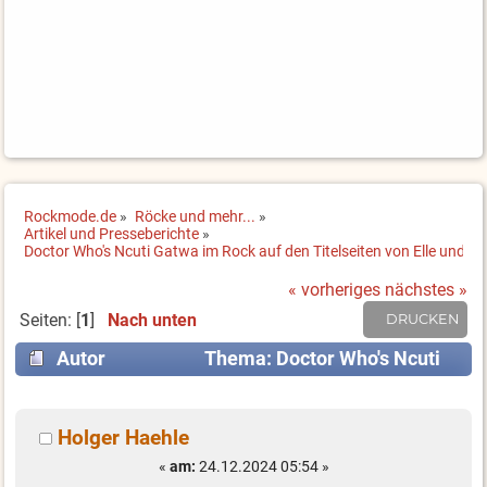
Rockmode.de
»
Röcke und mehr...
»
Artikel und Presseberichte
»
Doctor Who's Ncuti Gatwa im Rock auf den Titelseiten von Elle und T
« vorheriges
nächstes »
Seiten: [
1
]
Nach unten
DRUCKEN
Autor
Thema: Doctor Who's Ncuti
Gatwa im Rock auf den Titelseiten von Elle und
Time (Gelesen 9863 mal)
Holger Haehle
«
am:
24.12.2024 05:54 »