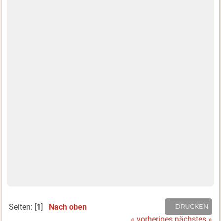
Seiten: [
1
]
Nach oben
DRUCKEN
« vorheriges
nächstes »