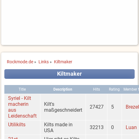
Rockmode.de
»
Links
»
Kiltmaker
Kiltmaker
Title
Description
Hits
Rating
Member
Syriel - Kilt
macherin
Kilt's
27427
5
Brezel
aus
maßgeschneidert
Leidenschaft
Utilikilts
Kilts made in
32213
0
Luan
USA