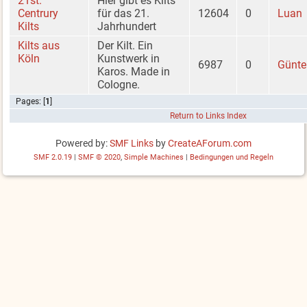
21st.
Hier gibt es Kilts
Centrury
für das 21.
12604
0
Luan
Kilts
Jahrhundert
Kilts aus
Der Kilt. Ein
Köln
Kunstwerk in
6987
0
Günte
Karos. Made in
Cologne.
Pages: [
1
]
Return to Links Index
Powered by:
SMF Links
by
CreateAForum.com
SMF 2.0.19
|
SMF © 2020
,
Simple Machines
|
Bedingungen und Regeln