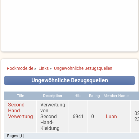
Rockmode.de
»
Links
»
Ungewöhnliche Bezugsquellen
Ungewöhnliche Bezugsquellen
Title
Description
Hits
Rating
Member Name
Second
Verwertung
Hand
von
0
Verwertung
Second-
6941
0
Luan
2
Hand-
Kleidung
Pages: [
1
]