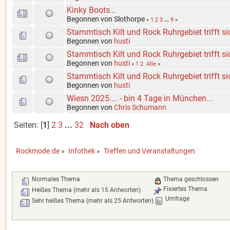
Kinky Boots…
Begonnen von Slothorpe
«
1
2
3
...
9
»
Stammtisch Kilt und Rock Ruhrgebiet trifft 
Begonnen von
husti
Stammtisch Kilt und Rock Ruhrgebiet trifft 
Begonnen von
husti
«
1
2
Alle
»
Stammtisch Kilt und Rock Ruhrgebiet trifft s
Begonnen von
husti
Wiesn 2025.... - bin 4 Tage in München...
Begonnen von
Chris Schumann
Seiten: [
1
]
2
3
...
32
Nach oben
Rockmode.de
»
Infothek
»
Treffen und Veranstaltungen
Normales Thema
Thema geschlossen
Fixiertes Thema
Heißes Thema (mehr als 15 Antworten)
Umfrage
Sehr heißes Thema (mehr als 25 Antworten)