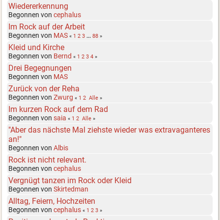
Wiedererkennung
Begonnen von
cephalus
Im Rock auf der Arbeit
Begonnen von
MAS
«
1
2
3
...
88
»
Kleid und Kirche
Begonnen von
Bernd
«
1
2
3
4
»
Drei Begegnungen
Begonnen von
MAS
Zurück von der Reha
Begonnen von
Zwurg
«
1
2
Alle
»
Im kurzen Rock auf dem Rad
Begonnen von
saia
«
1
2
Alle
»
"Aber das nächste Mal ziehste wieder was extravaganteres
an!"
Begonnen von
Albis
Rock ist nicht relevant.
Begonnen von
cephalus
Vergnügt tanzen im Rock oder Kleid
Begonnen von
Skirtedman
Alltag, Feiern, Hochzeiten
Begonnen von
cephalus
«
1
2
3
»