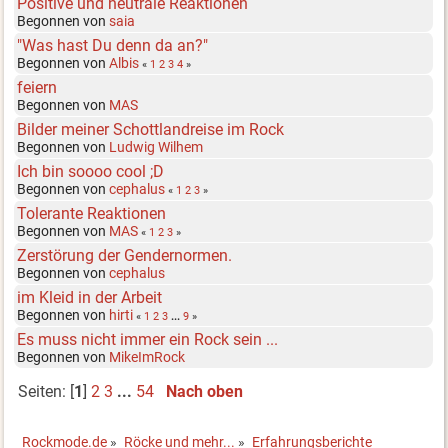
Positive und neutrale Reaktionen
Begonnen von
saia
"Was hast Du denn da an?"
Begonnen von
Albis
«
1
2
3
4
»
feiern
Begonnen von
MAS
Bilder meiner Schottlandreise im Rock
Begonnen von
Ludwig Wilhem
Ich bin soooo cool ;D
Begonnen von
cephalus
«
1
2
3
»
Tolerante Reaktionen
Begonnen von
MAS
«
1
2
3
»
Zerstörung der Gendernormen.
Begonnen von
cephalus
im Kleid in der Arbeit
Begonnen von
hirti
«
1
2
3
...
9
»
Es muss nicht immer ein Rock sein ...
Begonnen von
MikeImRock
Seiten: [
1
]
2
3
...
54
Nach oben
Rockmode.de
»
Röcke und mehr...
»
Erfahrungsberichte