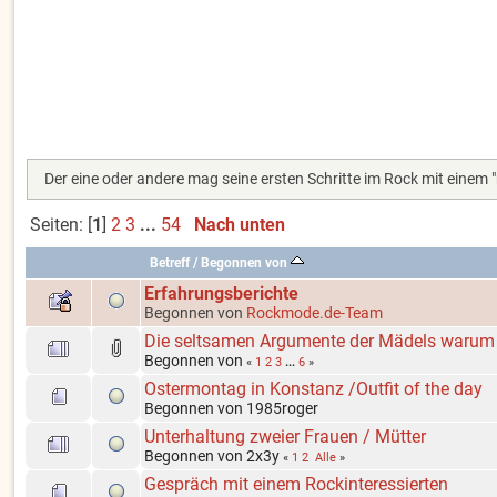
Der eine oder andere mag seine ersten Schritte im Rock mit eine
Seiten: [
1
]
2
3
...
54
Nach unten
Betreff
/
Begonnen von
Erfahrungsberichte
Begonnen von
Rockmode.de-Team
Die seltsamen Argumente der Mädels warum s
Begonnen von
«
1
2
3
...
6
»
Ostermontag in Konstanz /Outfit of the day
Begonnen von 1985roger
Unterhaltung zweier Frauen / Mütter
Begonnen von 2x3y
«
1
2
Alle
»
Gespräch mit einem Rockinteressierten