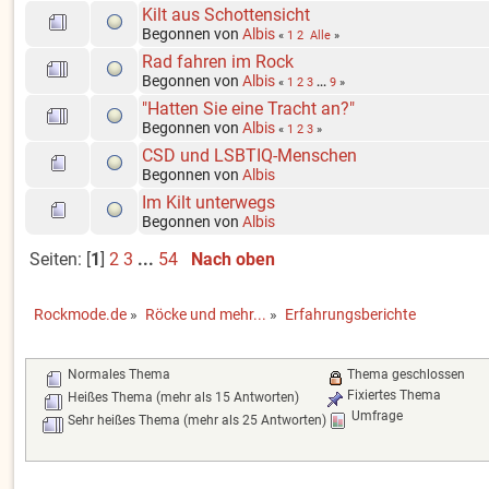
Kilt aus Schottensicht
Begonnen von
Albis
«
1
2
Alle
»
Rad fahren im Rock
Begonnen von
Albis
«
1
2
3
...
9
»
"Hatten Sie eine Tracht an?"
Begonnen von
Albis
«
1
2
3
»
CSD und LSBTIQ-Menschen
Begonnen von
Albis
Im Kilt unterwegs
Begonnen von
Albis
Seiten: [
1
]
2
3
...
54
Nach oben
Rockmode.de
»
Röcke und mehr...
»
Erfahrungsberichte
Normales Thema
Thema geschlossen
Fixiertes Thema
Heißes Thema (mehr als 15 Antworten)
Umfrage
Sehr heißes Thema (mehr als 25 Antworten)