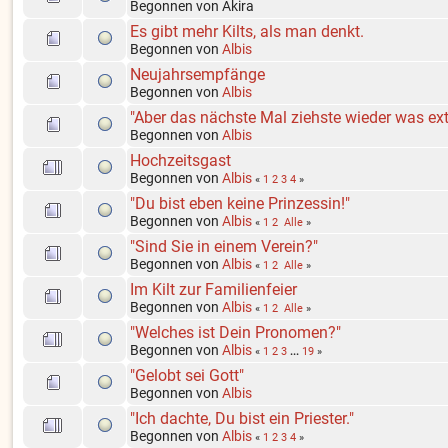
Begonnen von Akira
Es gibt mehr Kilts, als man denkt.
Begonnen von
Albis
Neujahrsempfänge
Begonnen von
Albis
"Aber das nächste Mal ziehste wieder was ex
Begonnen von
Albis
Hochzeitsgast
Begonnen von
Albis
«
1
2
3
4
»
"Du bist eben keine Prinzessin!"
Begonnen von
Albis
«
1
2
Alle
»
"Sind Sie in einem Verein?"
Begonnen von
Albis
«
1
2
Alle
»
Im Kilt zur Familienfeier
Begonnen von
Albis
«
1
2
Alle
»
"Welches ist Dein Pronomen?"
Begonnen von
Albis
«
1
2
3
...
19
»
"Gelobt sei Gott"
Begonnen von
Albis
"Ich dachte, Du bist ein Priester."
Begonnen von
Albis
«
1
2
3
4
»