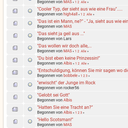
Begonnen von
MAS
«
1
2
Alle
»
"Cooler Typ, der sieht aus wie eine Frau".....
Begonnen von
high4all
«
1
2
Alle
»
"Das ist ein Mann, ne?" - "Ja, sieht aus wie e
Begonnen von
MAS
"Das sieht ja geil aus ..."
Begonnen von Lars
"Das wollen wir doch alle,...
Begonnen von
MAS
«
1
2
Alle
»
"Du bist eben keine Prinzessin!"
Begonnen von
Albis
«
1
2
Alle
»
"Entschuldigung, können Sie mir sagen wo die
Begonnen von
bobbele
«
1
2
3
»
"erwischt" der Junge im Rock
Begonnen von rocker56
"Gelobt sei Gott"
Begonnen von
Albis
"Hatten Sie eine Tracht an?"
Begonnen von
Albis
«
1
2
3
»
"Hello Scotsman!"
Begonnen von
MAS