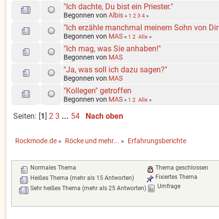
"Ich dachte, Du bist ein Priester."
Begonnen von
Albis
«
1
2
3
4
»
"Ich erzähle manchmal meinem Sohn von Dir
Begonnen von
MAS
«
1
2
Alle
»
"Ich mag, was Sie anhaben!"
Begonnen von
MAS
"Ja, was soll ich dazu sagen?"
Begonnen von
MAS
"Kollegen" getroffen
Begonnen von
MAS
«
1
2
Alle
»
Seiten: [
1
]
2
3
...
54
Nach oben
Rockmode.de
»
Röcke und mehr...
»
Erfahrungsberichte
Normales Thema
Thema geschlossen
Fixiertes Thema
Heißes Thema (mehr als 15 Antworten)
Umfrage
Sehr heißes Thema (mehr als 25 Antworten)