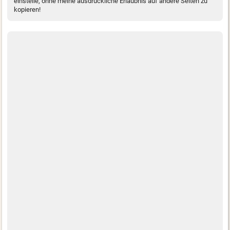
einstelle, ohne meine ausdrückliche Erlaubnis auf andere Seiten zu
kopieren!