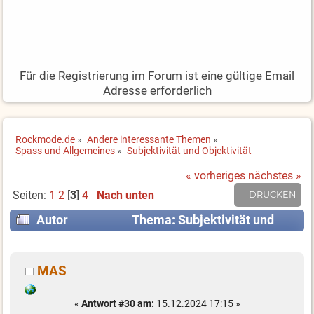
Für die Registrierung im Forum ist eine gültige Email
Adresse erforderlich
Rockmode.de
»
Andere interessante Themen
»
Spass und Allgemeines
»
Subjektivität und Objektivität
« vorheriges
nächstes »
Seiten:
1
2
[
3
]
4
Nach unten
DRUCKEN
Autor
Thema: Subjektivität und
Objektivität (Gelesen 34901 mal)
MAS
«
Antwort #30 am:
15.12.2024 17:15 »