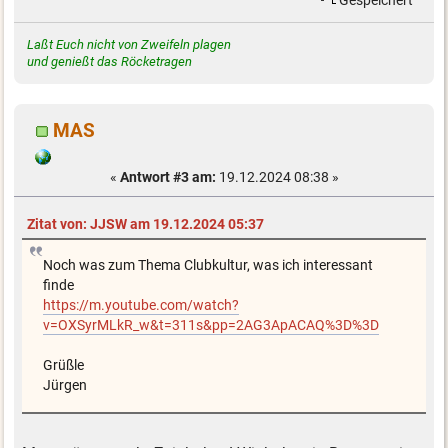
Gespeichert
Laßt Euch nicht von Zweifeln plagen
und genießt das Röcketragen
MAS
«
Antwort #3 am:
19.12.2024 08:38 »
Zitat von: JJSW am 19.12.2024 05:37
Noch was zum Thema Clubkultur, was ich interessant
finde
https://m.youtube.com/watch?
v=OXSyrMLkR_w&t=311s&pp=2AG3ApACAQ%3D%3D
Grüßle
Jürgen