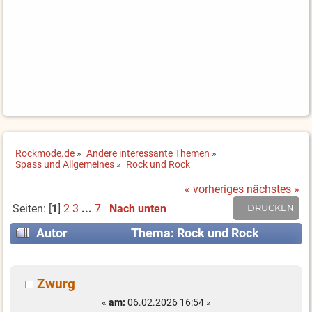
Rockmode.de
»
Andere interessante Themen
»
Spass und Allgemeines
»
Rock und Rock
« vorheriges
nächstes »
Seiten: [
1
]
2
3
...
7
Nach unten
DRUCKEN
Autor
Thema: Rock und Rock
(Gelesen 34856 mal)
Zwurg
«
am:
06.02.2026 16:54 »