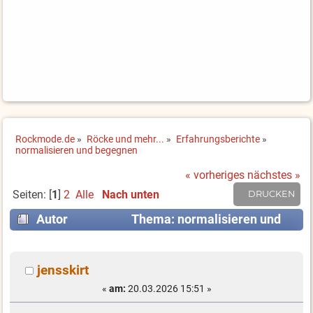
Rockmode.de
»
Röcke und mehr...
»
Erfahrungsberichte
»
normalisieren und begegnen
« vorheriges
nächstes »
Seiten: [
1
]
2
Alle
Nach unten
DRUCKEN
Autor
Thema: normalisieren und
begegnen (Gelesen 11122 mal)
jensskirt
«
am:
20.03.2026 15:51 »