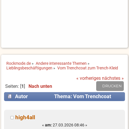
Rockmode.de
»
Andere interessante Themen
»
Lieblingsbeschäftigungen
»
Vom Trenchcoat zum Trench-Kleid
« vorheriges
nächstes »
Seiten: [
1
]
Nach unten
DRUCKEN
Autor
Thema: Vom Trenchcoat
zum Trench-Kleid (Gelesen 5664 mal)
high4all
«
am:
27.03.2026 08:46 »