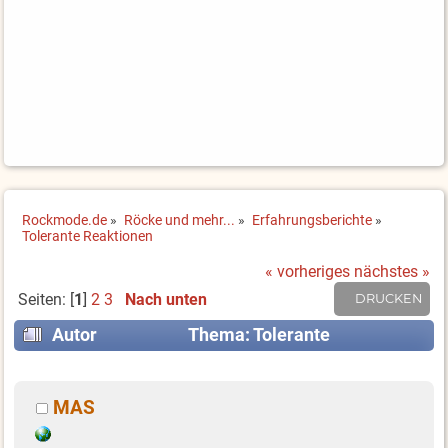
Rockmode.de
»
Röcke und mehr...
»
Erfahrungsberichte
»
Tolerante Reaktionen
« vorheriges
nächstes »
Seiten: [
1
]
2
3
Nach unten
DRUCKEN
Autor
Thema: Tolerante
Reaktionen (Gelesen 13235 mal)
MAS