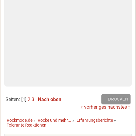
Seiten: [
1
]
2
3
Nach oben
DRUCKEN
« vorheriges
nächstes »
Rockmode.de
»
Röcke und mehr...
»
Erfahrungsberichte
»
Tolerante Reaktionen