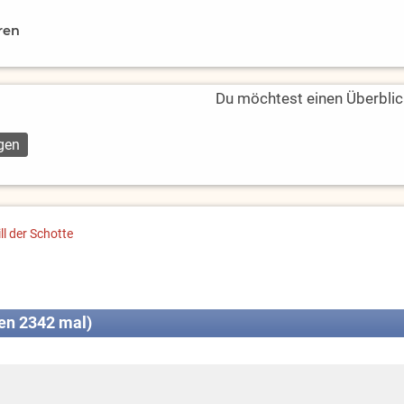
ren
Du möchtest einen Überblic
ill der Schotte
sen 2342 mal)