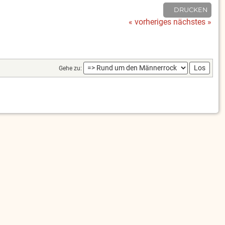
DRUCKEN
« vorheriges
nächstes »
Gehe zu: