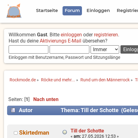
Startseite
Forum
Einloggen
Registrie
Willkommen
Gast
. Bitte
einloggen
oder
registrieren
.
Hast du deine
Aktivierungs E-Mail
übersehen?
Einloggen mit Benutzername, Passwort und Sitzungslänge
Rockmode.de
»
Röcke und mehr...
»
Rund um den Männerrock
»
T
Seiten: [
1
]
Nach unten
Autor
Thema: Till der Schotte (Gele
Till der Schotte
Skirtedman
«
am:
27.05.2026 12:53 »