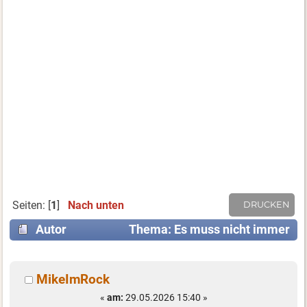
Seiten: [
1
]
Nach unten
DRUCKEN
Autor
Thema: Es muss nicht immer
ein Rock sein ... (Gelesen 3744 mal)
MikeImRock
«
am:
29.05.2026 15:40 »