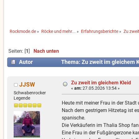
Rockmode.de
»
Röcke und mehr...
»
Erfahrungsberichte
»
Zu zweit
Seiten: [
1
]
Nach unten
Autor
Thema: Zu zweit im gleichem K
Zu zweit im gleichem Kleid
JJSW
«
am:
27.05.2026 13:54 »
Schwabenrocker
Legende
Heute mit meiner Frau in der Stadt 
Nach dem gestrigem Hitzetag ist e
spanische.
Die Verkäuferin im Thalia Shop fan
Eine Frau in der Fußgängerzone kam