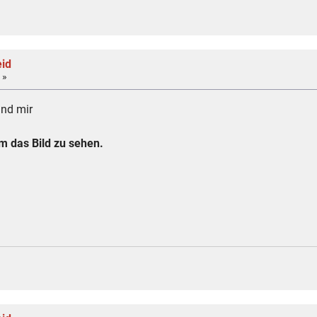
eid
 »
und mir
 das Bild zu sehen.