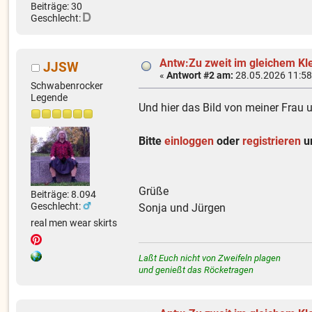
Beiträge: 30
Geschlecht:
Antw:Zu zweit im gleichem Kl
JJSW
«
Antwort #2 am:
28.05.2026 11:58
Schwabenrocker
Legende
Und hier das Bild von meiner Frau 
Bitte
einloggen
oder
registrieren
um
Grüße
Beiträge: 8.094
Geschlecht:
Sonja und Jürgen
real men wear skirts
Laßt Euch nicht von Zweifeln plagen
und genießt das Röcketragen