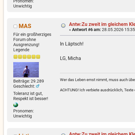
Pronomen:
Unwichtig
Antw:Zu zweit im gleichem Kl
MAS
«
Antwort #6 am:
28.05.2026 15:35
Für ein großherziges
Forum ohne
In Läptsch!
Ausgrenzung!
Legende
LG, Micha
Wer das Leben ernst nimmt, muss auch über
Beiträge: 29.289
Geschlecht:
ACHTUNG! Ich verbiete ausdrücklich, Texte od
Toleranz ist gut,
Respekt ist besser!
Pronomen:
Unwichtig
Antw:Zu zweit im gleichem Kl