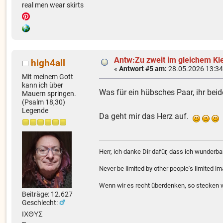
real men wear skirts
Antw:Zu zweit im gleichem Kl
high4all
«
Antwort #5 am:
28.05.2026 13:34
Mit meinem Gott
kann ich über
Was für ein hübsches Paar, ihr beid
Mauern springen.
(Psalm 18,30)
Legende
Da geht mir das Herz auf.
Herr, ich danke Dir dafür, dass ich wunder
Never be limited by other people's limited i
Wenn wir es recht überdenken, so stecken wi
Beiträge: 12.627
Geschlecht:
ΙΧΘΥΣ