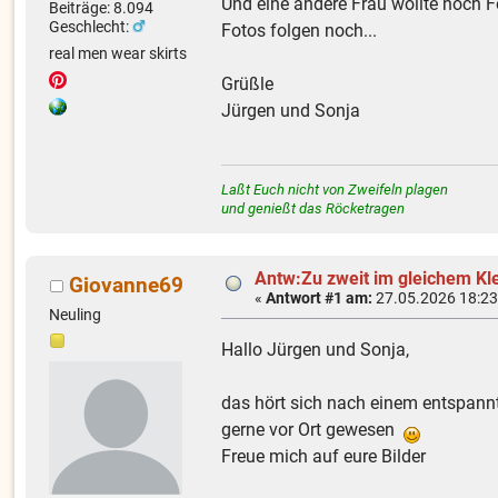
Und eine andere Frau wollte noch 
Beiträge: 8.094
Geschlecht:
Fotos folgen noch...
real men wear skirts
Grüßle
Jürgen und Sonja
Laßt Euch nicht von Zweifeln plagen
und genießt das Röcketragen
Antw:Zu zweit im gleichem Kl
Giovanne69
«
Antwort #1 am:
27.05.2026 18:23
Neuling
Hallo Jürgen und Sonja,
das hört sich nach einem entspannt
gerne vor Ort gewesen
Freue mich auf eure Bilder