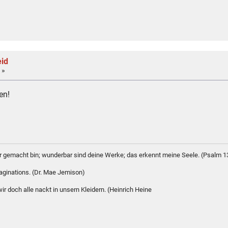
eid
 »
en!
bar gemacht bin; wunderbar sind deine Werke; das erkennt meine Seele. (Psalm 1
maginations. (Dr. Mae Jemison)
r doch alle nackt in unsern Kleidern. (Heinrich Heine