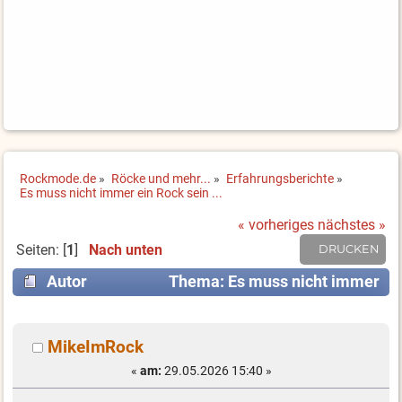
Rockmode.de
»
Röcke und mehr...
»
Erfahrungsberichte
»
Es muss nicht immer ein Rock sein ...
« vorheriges
nächstes »
Seiten: [
1
]
Nach unten
DRUCKEN
Autor
Thema: Es muss nicht immer
ein Rock sein ... (Gelesen 3712 mal)
MikeImRock
«
am:
29.05.2026 15:40 »