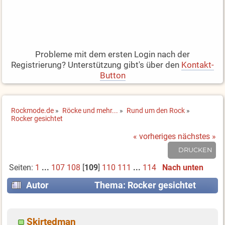
Probleme mit dem ersten Login nach der
Registrierung? Unterstützung gibt's über den
Kontakt-
Button
Rockmode.de
»
Röcke und mehr...
»
Rund um den Rock
»
Rocker gesichtet
« vorheriges
nächstes »
DRUCKEN
Seiten:
1
...
107
108
[
109
]
110
111
...
114
Nach unten
Autor
Thema: Rocker gesichtet
(Gelesen 1708354 mal)
Skirtedman