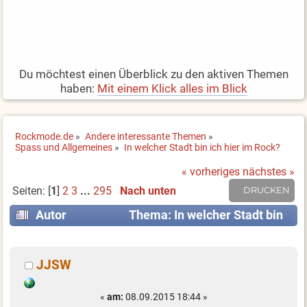
Du möchtest einen Überblick zu den aktiven Themen
haben:
Mit einem Klick alles im Blick
Rockmode.de
»
Andere interessante Themen
»
Spass und Allgemeines
»
In welcher Stadt bin ich hier im Rock?
« vorheriges
nächstes »
Seiten: [
1
]
2
3
...
295
Nach unten
DRUCKEN
Autor
Thema: In welcher Stadt bin
ich hier im Rock? (Gelesen 2585026 mal)
JJSW
«
am:
08.09.2015 18:44 »