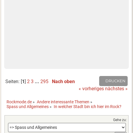
Seiten: [
1
]
2
3
...
295
Nach oben
DRUCKEN
« vorheriges
nächstes »
Rockmode.de
»
Andere interessante Themen
»
Spass und Allgemeines
»
In welcher Stadt bin ich hier im Rock?
Gehe zu: