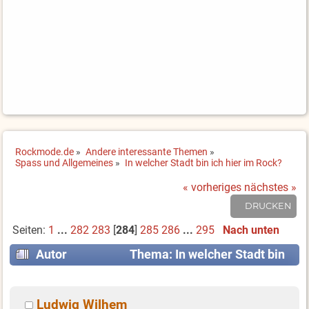
Rockmode.de
»
Andere interessante Themen
»
Spass und Allgemeines
»
In welcher Stadt bin ich hier im Rock?
« vorheriges
nächstes »
DRUCKEN
Seiten:
1
...
282
283
[
284
]
285
286
...
295
Nach unten
Autor
Thema: In welcher Stadt bin
ich hier im Rock? (Gelesen 2575800 mal)
Ludwig Wilhem