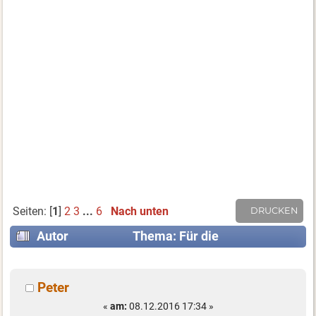
Seiten: [
1
]
2
3
...
6
Nach unten
DRUCKEN
Autor
Thema: Für die
Weihnachtsfeier im Büro (Gelesen 103069 mal)
Peter
«
am:
08.12.2016 17:34 »