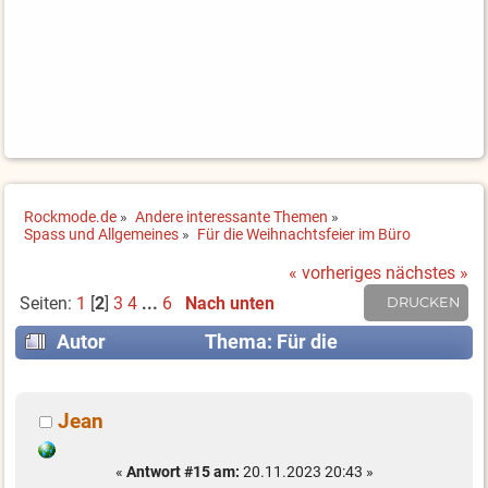
Rockmode.de
»
Andere interessante Themen
»
Spass und Allgemeines
»
Für die Weihnachtsfeier im Büro
« vorheriges
nächstes »
Seiten:
1
[
2
]
3
4
...
6
Nach unten
DRUCKEN
Autor
Thema: Für die
Weihnachtsfeier im Büro (Gelesen 102934 mal)
Jean
«
Antwort #15 am:
20.11.2023 20:43 »