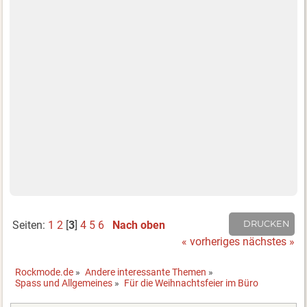
Seiten:
1
2
[
3
]
4
5
6
Nach oben
DRUCKEN
« vorheriges
nächstes »
Rockmode.de
»
Andere interessante Themen
»
Spass und Allgemeines
»
Für die Weihnachtsfeier im Büro