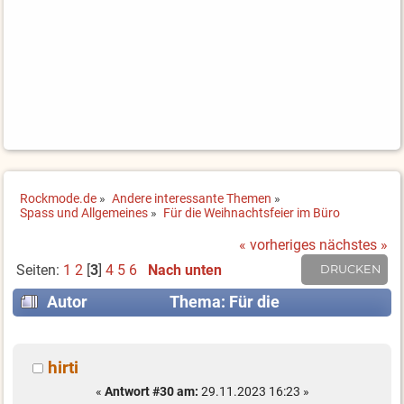
Rockmode.de
»
Andere interessante Themen
»
Spass und Allgemeines
»
Für die Weihnachtsfeier im Büro
« vorheriges
nächstes »
Seiten:
1
2
[
3
]
4
5
6
Nach unten
DRUCKEN
Autor
Thema: Für die
Weihnachtsfeier im Büro (Gelesen 102643 mal)
hirti
«
Antwort #30 am:
29.11.2023 16:23 »