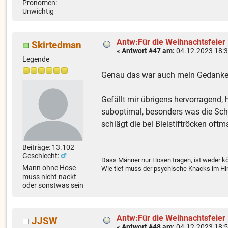
Pronomen:
Unwichtig
Antw:Für die Weihnachtsfeier
Skirtedman
«
Antwort #47 am:
04.12.2023 18:3
Legende
Genau das war auch mein Gedanke
Gefällt mir übrigens hervorragend, 
suboptimal, besonders was die Sch
schlägt die bei Bleistiftröcken oft
Beiträge: 13.102
Geschlecht:
Dass Männer nur Hosen tragen, ist weder kö
Mann ohne Hose
Wie tief muss der psychische Knacks im Hir
muss nicht nackt
oder sonstwas sein
Antw:Für die Weihnachtsfeier
JJSW
«
Antwort #48 am:
04.12.2023 18:5