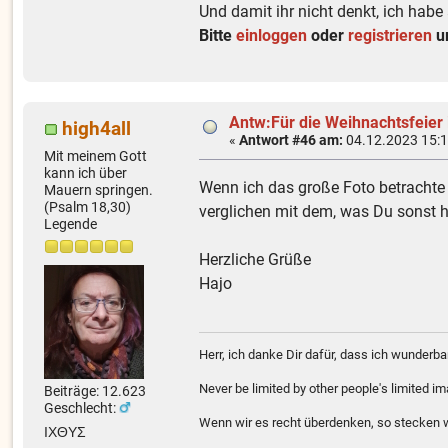
Und damit ihr nicht denkt, ich habe
Bitte
einloggen
oder
registrieren
um
Antw:Für die Weihnachtsfeier
high4all
«
Antwort #46 am:
04.12.2023 15:1
Mit meinem Gott
kann ich über
Wenn ich das große Foto betrachte 
Mauern springen.
(Psalm 18,30)
verglichen mit dem, was Du sonst hi
Legende
Herzliche Grüße
Hajo
Herr, ich danke Dir dafür, dass ich wunder
Never be limited by other people's limited i
Beiträge: 12.623
Geschlecht:
Wenn wir es recht überdenken, so stecken wi
ΙΧΘΥΣ