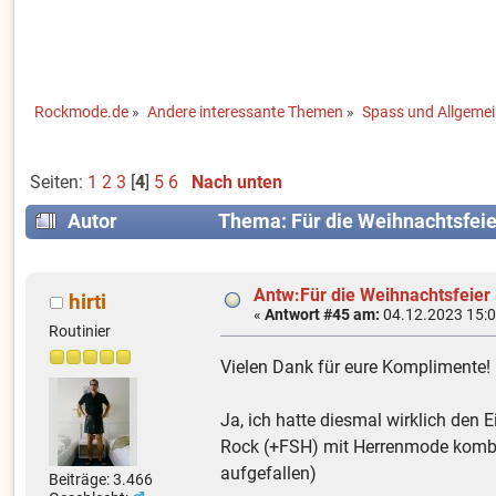
Rockmode.de
»
Andere interessante Themen
»
Spass und Allgeme
Seiten:
1
2
3
[
4
]
5
6
Nach unten
Autor
Thema: Für die Weihnachtsfeie
Antw:Für die Weihnachtsfeier
hirti
«
Antwort #45 am:
04.12.2023 15:0
Routinier
Vielen Dank für eure Komplimente!
Ja, ich hatte diesmal wirklich den
Rock (+FSH) mit Herrenmode kombini
aufgefallen)
Beiträge: 3.466