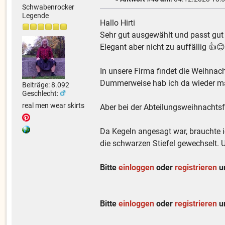
Schwabenrocker
Legende
Hallo Hirti
Sehr gut ausgewählt und passt gut i
Elegant aber nicht zu auffällig 👍
In unsere Firma findet die Weihnach
Dummerweise hab ich da wieder ma
Beiträge: 8.092
Geschlecht:
real men wear skirts
Aber bei der Abteilungsweihnachtsf
Da Kegeln angesagt war, brauchte 
die schwarzen Stiefel gewechselt. 
Bitte
einloggen
oder
registrieren
um
Bitte
einloggen
oder
registrieren
um