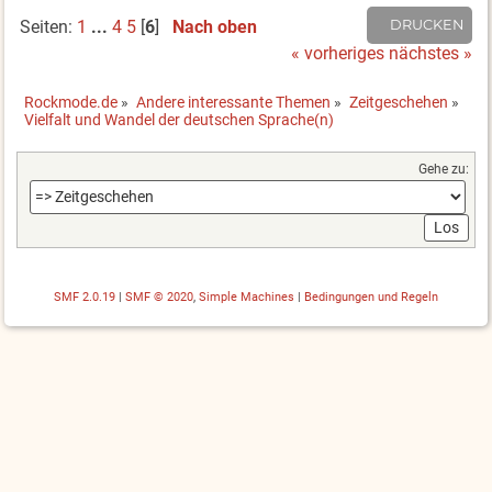
Seiten:
1
...
4
5
[
6
]
Nach oben
DRUCKEN
« vorheriges
nächstes »
Rockmode.de
»
Andere interessante Themen
»
Zeitgeschehen
»
Vielfalt und Wandel der deutschen Sprache(n)
Gehe zu:
SMF 2.0.19
|
SMF © 2020
,
Simple Machines
|
Bedingungen und Regeln