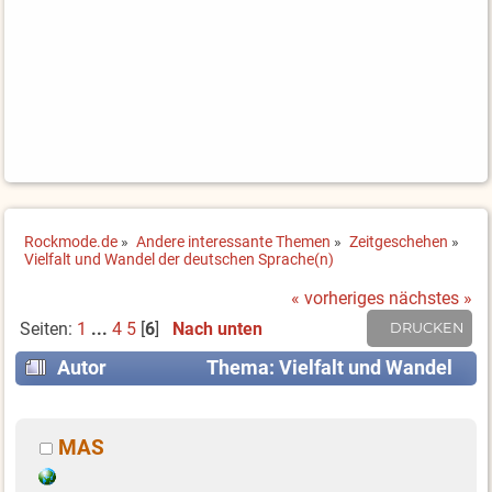
Rockmode.de
»
Andere interessante Themen
»
Zeitgeschehen
»
Vielfalt und Wandel der deutschen Sprache(n)
« vorheriges
nächstes »
Seiten:
1
...
4
5
[
6
]
Nach unten
DRUCKEN
Autor
Thema: Vielfalt und Wandel
der deutschen Sprache(n) (Gelesen 69230 mal)
MAS