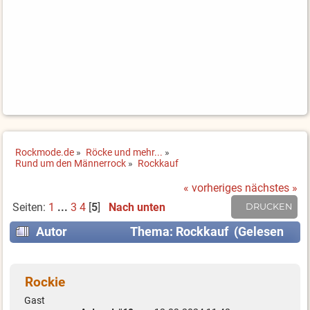
Rockmode.de
»
Röcke und mehr...
»
Rund um den Männerrock
»
Rockkauf
« vorheriges
nächstes »
Seiten:
1
...
3
4
[
5
]
Nach unten
DRUCKEN
Autor
Thema: Rockkauf (Gelesen
91243 mal)
Rockie
Gast