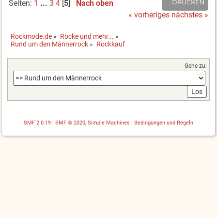
Seiten:
1
...
3
4
[
5
]
Nach oben
DRUCKEN
« vorheriges
nächstes »
Rockmode.de
»
Röcke und mehr...
»
Rund um den Männerrock
»
Rockkauf
Gehe zu:
SMF 2.0.19
|
SMF © 2020
,
Simple Machines
|
Bedingungen und Regeln