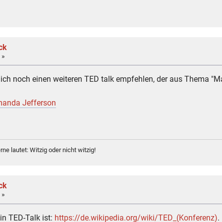
ck
 »
 noch einen weiteren TED talk empfehlen, der aus Thema "Man
Amanda Jefferson
ne lautet: Witzig oder nicht witzig!
ck
 »
in TED-Talk ist:
https://de.wikipedia.org/wiki/TED_(Konferenz)
.