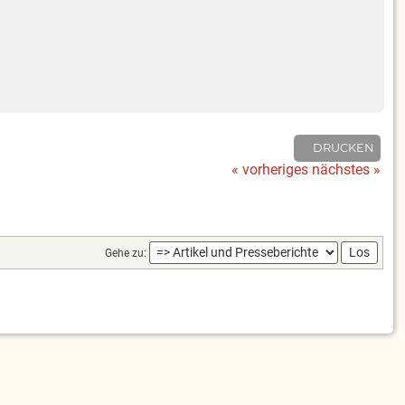
DRUCKEN
« vorheriges
nächstes »
Gehe zu: