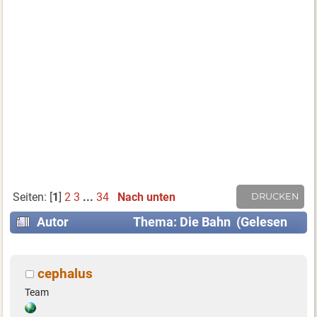
Seiten: [
1
]
2
3
...
34
Nach unten
DRUCKEN
Autor
Thema: Die Bahn (Gelesen
383288 mal)
cephalus
Team