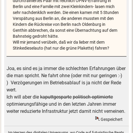
durchtrainiertes Paar mit reichlich ÖPNV-Erfahrung in
Berlin und eine Familie mit zwei Kleinkindern- lasen mich
sehr nachdenklich werden. Die einen kamen mit 5 Stunden
Verspätung aus Berlin an, die anderen mussten mit den
Kindern die Rückreise von Berlin nach Oldenburg in
Genthin abbrechen, da sonst eine Übernachtung auf dem
Bahnsteig gedroht hätte.
Will mir jemand verübeln, daß wir da lieber mit dem
Stinkedieselauto (hat nur die grüne Plakette) fahren?
Joa, es sind es ja immer die schlechten Erfahrungen über
die man spricht. Ne fahrt ohne (oder mit nur geringen :-)
) Verzögerungen im Betriebsablauf is ja nicht der Rede
wert.
Ich will aber die
kaputtgesparte
politisch optimierte
optimierungsfähige und in den letzten Jahren immer
weiter reduzierte Infrastruktur jetzt damit nicht verneinen.
Gespeichert
Im Herzen des digitalen Universums, wo Code auf futuristische Beats