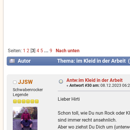
Seiten:
1
2
[
3
]
4
5
...
9
Nach unten
Autor
Thema: im Kleid in der Arbeit 
Antw:im Kleid in der Arbeit
JJSW
«
Antwort #30 am:
08.12.2023 06:2
Schwabenrocker
Legende
Lieber Hirti
Schon toll, wie Du nun Rock oder Kl
sind immer recht ansehnlich.
Aber wo ziehst Du Dich um (unterweg