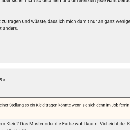
n aber sicher nicht so detailliert und differenziert jede Naht bet
lbst zu tragen und wüsste, dass ich mich damit nur an ganz wenig
nz anders.
9 »
meiner Stellung so ein Kleid tragen könnte wenn sie sich denn im Job femi
em Kleid? Das Muster oder die Farbe wohl kaum. Vielleicht der