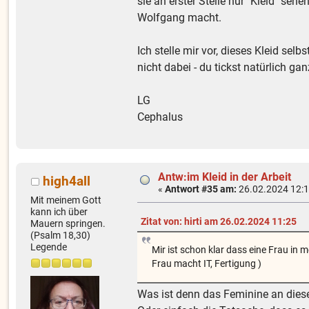
sie an erster Stelle nur "Kleid" sehe
Wolfgang macht.
Ich stelle mir vor, dieses Kleid se
nicht dabei - du tickst natürlich ga
LG
Cephalus
Antw:im Kleid in der Arbeit
high4all
«
Antwort #35 am:
26.02.2024 12:1
Mit meinem Gott
kann ich über
Zitat von: hirti am 26.02.2024 11:25
Mauern springen.
(Psalm 18,30)
Legende
Mir ist schon klar dass eine Frau in 
Frau macht IT, Fertigung )
Was ist denn das Feminine an dies