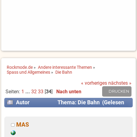
Rockmode.de
»
Andere interessante Themen
»
Spass und Allgemeines
»
Die Bahn
« vorheriges
nächstes »
Seiten:
1
...
32
33
[
34
]
Nach unten
DRUCKEN
Autor
Thema: Die Bahn (Gelesen
383051 mal)
MAS