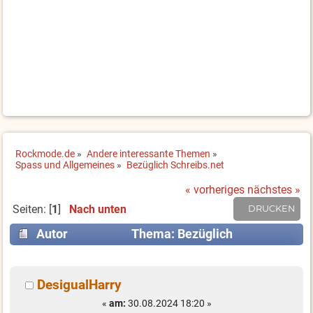
Rockmode.de
»
Andere interessante Themen
»
Spass und Allgemeines
»
Bezüglich Schreibs.net
« vorheriges
nächstes »
Seiten: [
1
]
Nach unten
DRUCKEN
Autor
Thema: Bezüglich
Schreibs.net (Gelesen 13033 mal)
DesigualHarry
«
am:
30.08.2024 18:20 »