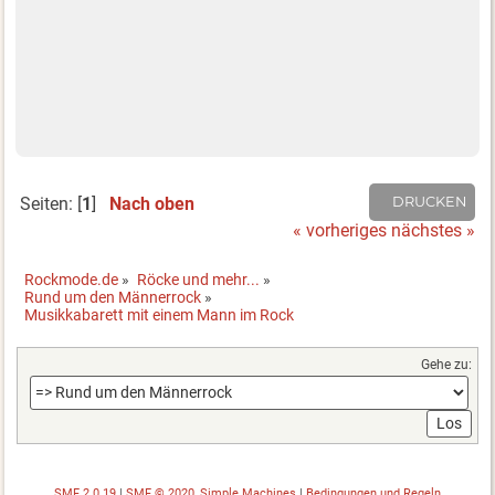
Seiten: [
1
]
Nach oben
DRUCKEN
« vorheriges
nächstes »
Rockmode.de
»
Röcke und mehr...
»
Rund um den Männerrock
»
Musikkabarett mit einem Mann im Rock
Gehe zu:
SMF 2.0.19
|
SMF © 2020
,
Simple Machines
|
Bedingungen und Regeln