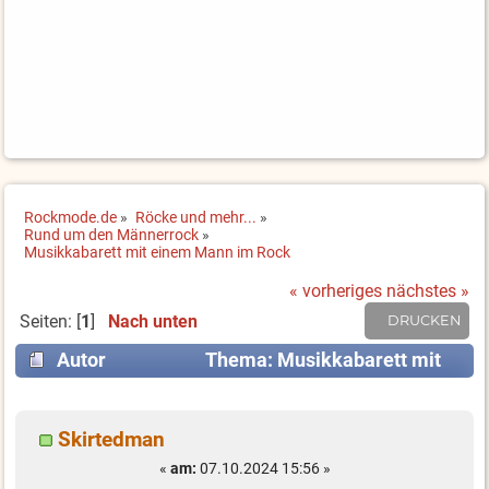
Rockmode.de
»
Röcke und mehr...
»
Rund um den Männerrock
»
Musikkabarett mit einem Mann im Rock
« vorheriges
nächstes »
Seiten: [
1
]
Nach unten
DRUCKEN
Autor
Thema: Musikkabarett mit
einem Mann im Rock (Gelesen 14430 mal)
Skirtedman
«
am:
07.10.2024 15:56 »