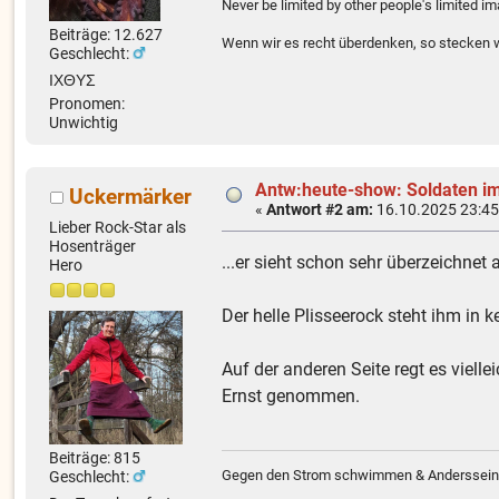
Never be limited by other people's limited i
Beiträge: 12.627
Wenn wir es recht überdenken, so stecken wi
Geschlecht:
ΙΧΘΥΣ
Pronomen:
Unwichtig
Antw:heute-show: Soldaten im
Uckermärker
«
Antwort #2 am:
16.10.2025 23:45
Lieber Rock-Star als
Hosenträger
...er sieht schon sehr überzeichnet
Hero
Der helle Plisseerock steht ihm in k
Auf der anderen Seite regt es viel
Ernst genommen.
Beiträge: 815
Gegen den Strom schwimmen & Anderssein w
Geschlecht: