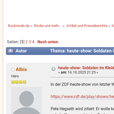
Rockmode.de
»
Röcke und mehr...
»
Artikel und Presseberichte
»
h
Seiten: [
1
]
2
3
4
Nach unten
Autor
Thema: heute-show: Soldaten i
heute-show: Soldaten im Klei
Albis
«
am:
16.10.2025 21:25 »
Hero
In der ZDF-heute-show von letzter 
https://www.zdf.de/play/shows/h
Pete Hegseth wird zitiert: Er wolle