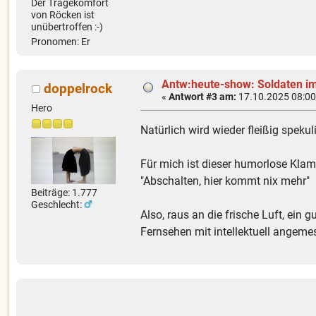
Der Tragekomfort
von Röcken ist
unübertroffen :-)
Pronomen: Er
Antw:heute-show: Soldaten im
doppelrock
«
Antwort #3 am:
17.10.2025 08:00
Hero
Natürlich wird wieder fleißig spek
Für mich ist dieser humorlose Klam
"Abschalten, hier kommt nix mehr"
Beiträge: 1.777
Geschlecht:
Also, raus an die frische Luft, ei
Fernsehen mit intellektuell angem