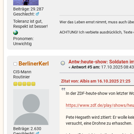
Beiträge: 29.287
Geschlecht:
Toleranz ist gut,
Wer das Leben ernst nimmt, muss auch über
Respekt ist besser!
ACHTUNG! Ich verbiete ausdrücklich, Texte od
Pronomen:
Unwichtig
Antw:heute-show: Soldaten im
BerlinerKerl
«
Antwort #5 am:
17.10.2025 08:43
CIS-Mann
Routinier
Zitat von: Albis am 16.10.2025 21:25
In der ZDF-heute-show von letzter Wo
https://www.zdf.de/play/shows/he
Pete Hegseth wird zitiert: Er wolle k
versucht, eine Drohne zu erhaschen.
Beiträge: 2.630
Geschlecht: