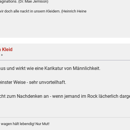
maginations. (Dr. Mae Jemison)
r doch alle nackt in unsern Kleidern. (Heinrich Heine
 Kleid
 »
 aus und wirkt wie eine Karikatur von Männlichkeit.
einster Weise - sehr unvorteilhaft.
leicht zum Nachdenken an - wenn jemand im Rock lächerlich darg
agen hält lebendig! Nur Mut!