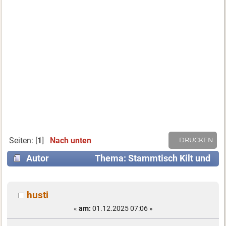
Seiten: [
1
]
Nach unten
DRUCKEN
Autor
Thema: Stammtisch Kilt und
Rock Ruhrgebiet trifft sich am 12. Dezember 2025
(Gelesen 4606 mal)
husti
«
am:
01.12.2025 07:06 »