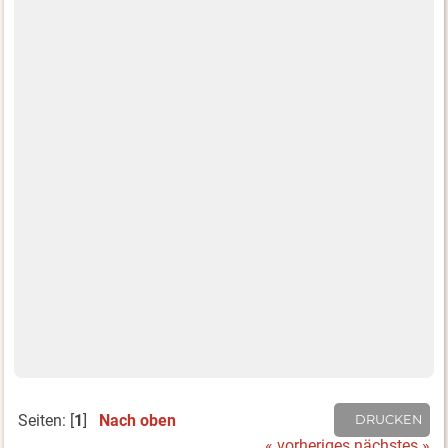
Seiten: [
1
]
Nach oben
DRUCKEN
« vorheriges
nächstes »