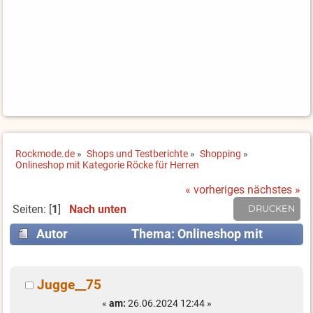
Rockmode.de
»
Shops und Testberichte
»
Shopping
»
Onlineshop mit Kategorie Röcke für Herren
« vorheriges
nächstes »
Seiten: [
1
]
Nach unten
DRUCKEN
Autor
Thema: Onlineshop mit
Kategorie Röcke für Herren (Gelesen 10709 mal)
Jugge__75
«
am:
26.06.2024 12:44 »