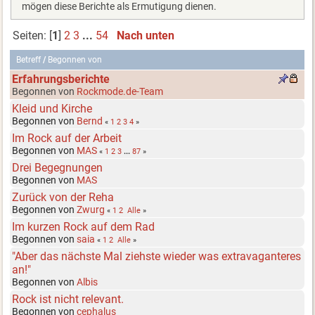
mögen diese Berichte als Ermutigung dienen.
Seiten: [
1
]
2
3
...
54
Nach unten
Betreff
/
Begonnen von
Erfahrungsberichte
Begonnen von
Rockmode.de-Team
Kleid und Kirche
Begonnen von
Bernd
«
1
2
3
4
»
Im Rock auf der Arbeit
Begonnen von
MAS
«
1
2
3
...
87
»
Drei Begegnungen
Begonnen von
MAS
Zurück von der Reha
Begonnen von
Zwurg
«
1
2
Alle
»
Im kurzen Rock auf dem Rad
Begonnen von
saia
«
1
2
Alle
»
"Aber das nächste Mal ziehste wieder was extravaganteres
an!"
Begonnen von
Albis
Rock ist nicht relevant.
Begonnen von
cephalus