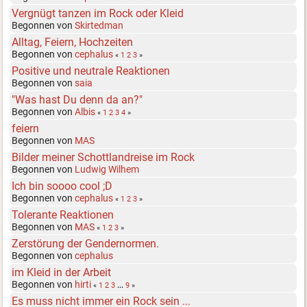
Vergnügt tanzen im Rock oder Kleid
Begonnen von
Skirtedman
Alltag, Feiern, Hochzeiten
Begonnen von
cephalus
«
1
2
3
»
Positive und neutrale Reaktionen
Begonnen von
saia
"Was hast Du denn da an?"
Begonnen von
Albis
«
1
2
3
4
»
feiern
Begonnen von
MAS
Bilder meiner Schottlandreise im Rock
Begonnen von
Ludwig Wilhem
Ich bin soooo cool ;D
Begonnen von
cephalus
«
1
2
3
»
Tolerante Reaktionen
Begonnen von
MAS
«
1
2
3
»
Zerstörung der Gendernormen.
Begonnen von
cephalus
im Kleid in der Arbeit
Begonnen von
hirti
«
1
2
3
...
9
»
Es muss nicht immer ein Rock sein ...