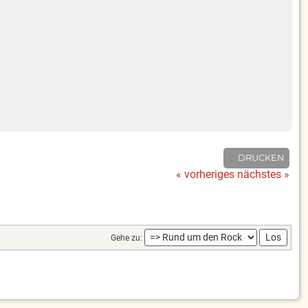
DRUCKEN
« vorheriges
nächstes »
Gehe zu: