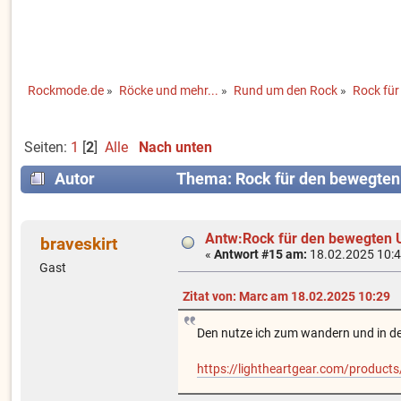
Rockmode.de
»
Röcke und mehr...
»
Rund um den Rock
»
Rock für
Seiten:
1
[
2
]
Alle
Nach unten
Autor
Thema: Rock für den bewegten 
Antw:Rock für den bewegten U
braveskirt
«
Antwort #15 am:
18.02.2025 10:4
Gast
Zitat von: Marc am 18.02.2025 10:29
Den nutze ich zum wandern und in der 
https://lightheartgear.com/products/