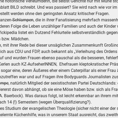
eine notorische Verleumderin, die selbst Gerichte nur mit Mühe s
att BILD schreibt. Und was passiert? Sie wird nach wie vor im
tellt werden ohne den geringsten Ansatz kritischer Fragen.
manzen-
Schlampen
, die in ihrer Fanatisierung mehrfach masse
 deren Folge die Leben unzähliger Familien und auch der Kinder 
ckipedia listet ein Dutzend Fehlurteile selbstverständlich gege
n bzw. Mädchen.
 mit ihrer Rede bei dieser unsäglichen Zusammenkunft Großindust
ch aus CDU und FDP, auch bekannt als „Verleihung des Ordens wi
 und wurden Frauen ebenso pauschal als die besseren, fehlerfre
Kerlen auch KZ-AufseherINNEN, Ehefrauen kleptokratischer Präsi
 sogar eine, deren Äußeres eher einem Caterpillar als einer Fra
nzutreffen war und auf Fragen ihre Bodyguards Journalisten z
ampe
, natürlich Mitglied der sexistischsten Partei Deutschlands:
lererst davon abhängt, ob sie eine Möse haben bzw. sich als Fra
he A. Baerbock). Was daraus folgt, ist leicht erkennbar an ihrem m
ch 14 (!) Semestern (wegen Überqualifizierung?).
es Studium der evangelischen Theologie (sicher nicht einer de
elernte Küchenhilfe, was in unserem Staat ausreicht, das zweith