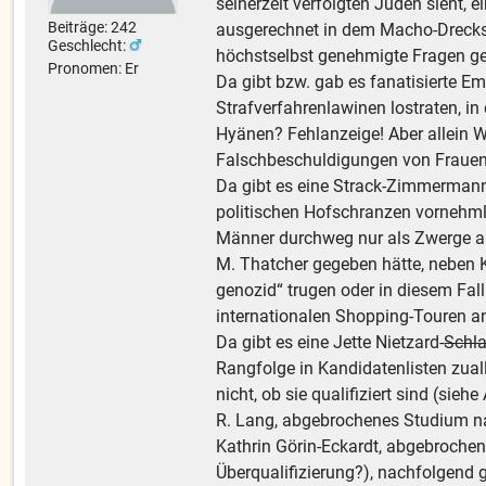
seinerzeit verfolgten Juden sieht, 
Beiträge: 242
ausgerechnet in dem Macho-Drecksbl
Geschlecht:
höchstselbst genehmigte Fragen ges
Pronomen: Er
Da gibt bzw. gab es fanatisierte E
Strafverfahrenlawinen lostraten, in
Hyänen? Fehlanzeige! Aber allein Wi
Falschbeschuldigungen von Fraue
Da gibt es eine Strack-Zimmermann,
politischen Hofschranzen vornehmli
Männer durchweg nur als Zwerge auf
M. Thatcher gegeben hätte, neben 
genozid“ trugen oder in diesem Fall
internationalen Shopping-Touren a
Da gibt es eine Jette Nietzard-
Schl
Rangfolge in Kandidatenlisten zual
nicht, ob sie qualifiziert sind (sie
R. Lang, abgebrochenes Studium na
Kathrin Görin-Eckardt, abgebrochen
Überqualifizierung?), nachfolgend g