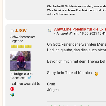
Glaube heißt Nicht-wissen-wollen, was wahr
Was für eine schlaue Erschleichung und hint
Arthur Schopenhauer
Antw:Eine Polemik für die Ex
JJSW
«
Antwort #1 am:
18.05.2025 18:41
Schwabenrocker
Legende
Oh Gott, keiner der erwähnten Men
Und ich glaube, das dies auch nicht
Bevor ich mich mit dem Thema befas
Sorry, kein Thread für mich.
Beiträge: 8.093
Geschlecht:
real men wear skirts
Gruß
Jürgen