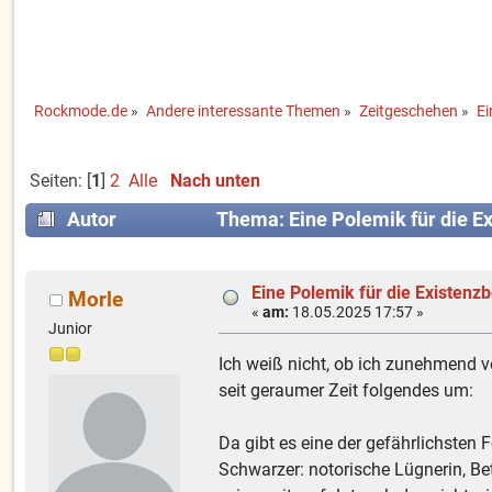
Rockmode.de
»
Andere interessante Themen
»
Zeitgeschehen
»
Ei
Seiten: [
1
]
2
Alle
Nach unten
Autor
Thema: Eine Polemik für die E
Eine Polemik für die Existenz
Morle
«
am:
18.05.2025 17:57 »
Junior
Ich weiß nicht, ob ich zunehmend v
seit geraumer Zeit folgendes um:
Da gibt es eine der gefährlichsten
Schwarzer: notorische Lügnerin, Betr