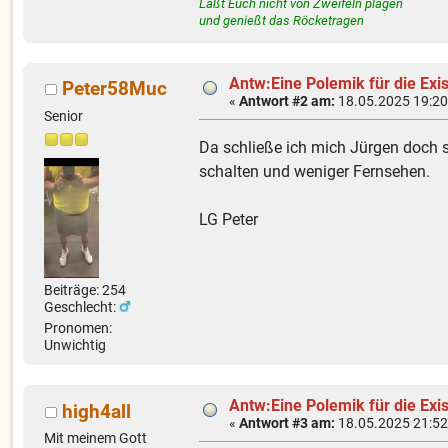
Laßt Euch nicht von Zweifeln plagen
und genießt das Röcketragen
Antw:Eine Polemik für die Ex
Peter58Muc
«
Antwort #2 am:
18.05.2025 19:20
Senior
Da schließe ich mich Jürgen doch s
schalten und weniger Fernsehen.
LG Peter
Beiträge: 254
Geschlecht:
Pronomen:
Unwichtig
Antw:Eine Polemik für die Ex
high4all
«
Antwort #3 am:
18.05.2025 21:52
Mit meinem Gott