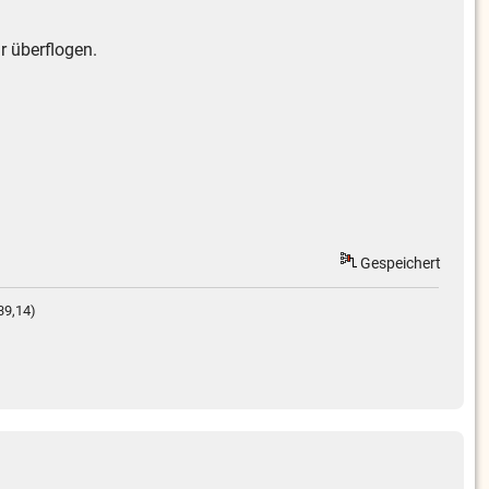
r überflogen.
Gespeichert
39,14)