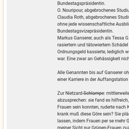
Bundestagspräsidentin.
O. Nouripour, abgebrochenes Studi
Claudia Roth, abgebrochenes Studi
ohne jede wissenschaftliche Ausbil
Bundestagsvizepräsidentin.
Markus Ganserer, auch als Tessa G.
rasiertem und tätowiertem Schädel
Ordnungsgeld kassierte, lediglich w
war. Eine zwar an Gehässigkeit nic
Alle Genannten bis auf Ganserer ohn
einer Karriere in der Auffangstat
Zur Nietzard-
Schlampe
: mittlerwei
abzusprechen: sie fand es hilfreich
Frauen sein konnten, ruderte nach
krank muß diese Göre sein? Sie plä
lassen, indem Frauen per se mehr Gl
meiner Sicht nur Grünen-Frauen zu