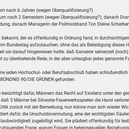
um nach 6 Jahren (wegen Überqualifizierung?).
um nach 2 Semestern (wegen Überqualifizierung?), danach Dra
dung, danach Managerin der Politrockband Ton Steine Scherben,
 bekannt, der es offenkundig in Ordnung fand, in durchsichtige
 im Bundestag aufzutauchen, ohne das als Beleidigung dieses H
eil sie darauf hingewiesen hatte. daß Ganserer seinerzeit (noch
ht zu überbietende Rede, in der aber unleugbar jedes genannte 
e jeden Hochschul- oder Berufsabschluß haben schlußendlich ihre
ion BÜNDNIS 90/DIE GRÜNEN gefunden.
le berüchtigt dafür, Männern das Recht auf Existenz unter den g
, daß 5 Männer bei Silvester-Feuerwerksspielen die Hand verlore
 Kritik zurück mit der Bemerkung, nun könne man sich wieder W
diert dafür, die Unschuldsvermutung, eine der wichtigsten Säule
aubwürdigkeit zugebilligt wird. Sie plädiert offenkundig für le
zutrauenden Frage, warum Frauen in heterosexuellen Beziehunge