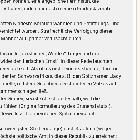
toppen können, eine angebliche Feministin, die
 TV hofiert, indem ihr nach meinem Eindruck vorab
nhaften Kindesmißbrauch wähnten und Ermittlungs- und
vernichtet wurden. Strafrechtliche Verfolgung dieser
n Männer auf, primär verursacht durch
rieller, geistlicher „Würden“-Träger und ihrer
der den tierischen Ernst“. In dieser Rede tauchten
ien gefeiert. Als ob es nicht eine reaktionäre, dumme
denten Schwarzafrikas, die z. B. den Spitznamen „lady
u ähnelte, mit dem Geld ihres geschundenen Volkes auf
usammenschlagen ließ.
 der Grünen, sexistisch schon deshalb, weil die
u fühlen (Originalformulierung des Grünenstatuts!),
ittlerweile z. T. abberufenen Spitzenpersonal:
r schwierigsten Studiengänge) nach 4 Jahren (wegen
öchste politische Amt in dieser Republik zu erreichen: