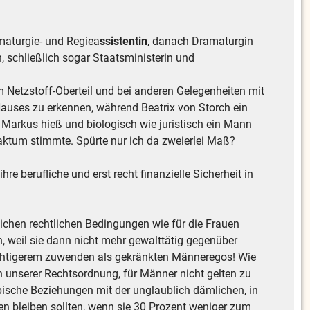
maturgie- und Regiea
ssistentin
, danach Dramaturgin
 schließlich sogar Staatsministerin und
m Netzstoff-Oberteil und bei anderen Gelegenheiten mit
auses zu erkennen, während Beatrix von Storch ein
) Markus hieß und biologisch wie juristisch ein Mann
Faktum stimmte. Spürte nur ich da zweierlei Maß?
 berufliche und erst recht finanzielle Sicherheit in
leichen rechtlichen Bedingungen wie für die Frauen
n, weil sie dann nicht mehr gewalttätig gegenüber
ichtigerem zuwenden als gekränkten Männeregos! Wie
n unserer Rechtsordnung, für Männer nicht gelten zu
sbische Beziehungen mit der unglaublich dämlichen, in
n bleiben sollten, wenn sie 30 Prozent weniger zum