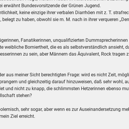
i erwähnt Bundesvorsitzende der Grünen Jugend.
ntlichkeit, keine einzige ihrer verbalen Diarrhöen mit z. T. straf
uß, belegt zu haben, obwohl sie m. M. nach in ihrer verqueren „
rügerinnen, Fanatikerinnen, unqualifizierten Dummsprecherinnen 
 weibliche Borniertheit, die es als selbstverständlich ansieht,
esserinnen zu sein, aber Männern das Äquivalent, Rock tragen z
der aus meiner Sicht berechtigten Frage: wird es nicht Zeit, mögl
prangern und gleichzeitig darauf hinzuweisen, daß sehr wohl, au
ndet und nicht zu knapp, die schlimmsten Hetzerinnen ebenso m
llschaft stehen?
 polemisch, sehr sogar, aber wenn es zur Auseinandersetzung meh
mein Ziel erreicht.