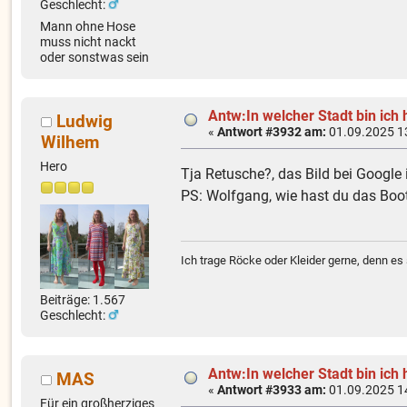
Geschlecht:
Mann ohne Hose
muss nicht nackt
oder sonstwas sein
Antw:In welcher Stadt bin ich 
Ludwig
«
Antwort #3932 am:
01.09.2025 1
Wilhem
Hero
Tja Retusche?, das Bild bei Google
PS: Wolfgang, wie hast du das Boot
Ich trage Röcke oder Kleider gerne, denn es 
Beiträge: 1.567
Geschlecht:
Antw:In welcher Stadt bin ich 
MAS
«
Antwort #3933 am:
01.09.2025 1
Für ein großherziges