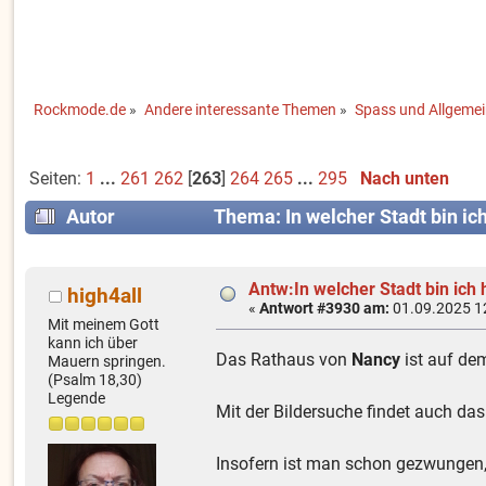
Rockmode.de
»
Andere interessante Themen
»
Spass und Allgeme
Seiten:
1
...
261
262
[
263
]
264
265
...
295
Nach unten
Autor
Thema: In welcher Stadt bin ic
Antw:In welcher Stadt bin ich 
high4all
«
Antwort #3930 am:
01.09.2025 1
Mit meinem Gott
kann ich über
Das Rathaus von
Nancy
ist auf de
Mauern springen.
(Psalm 18,30)
Legende
Mit der Bildersuche findet auch da
Insofern ist man schon gezwungen, 