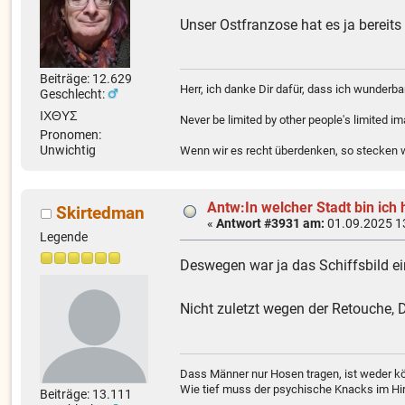
Unser Ostfranzose hat es ja bereit
Beiträge: 12.629
Herr, ich danke Dir dafür, dass ich wunder
Geschlecht:
ΙΧΘΥΣ
Never be limited by other people's limited i
Pronomen:
Unwichtig
Wenn wir es recht überdenken, so stecken wi
Antw:In welcher Stadt bin ich 
Skirtedman
«
Antwort #3931 am:
01.09.2025 1
Legende
Deswegen war ja das Schiffsbild e
Nicht zuletzt wegen der Retouche, D
Dass Männer nur Hosen tragen, ist weder kö
Wie tief muss der psychische Knacks im Hir
Beiträge: 13.111