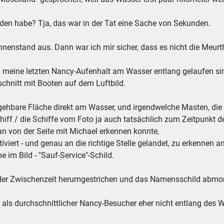
nden habe? Tja, das war in der Tat eine Sache von Sekunden.
nnenstand aus. Dann war ich mir sicher, dass es nicht die Meurt
m meine letzten Nancy-Aufenhalt am Wasser entlang gelaufen si
chnitt mit Booten auf dem Luftbild.
gehbare Fläche direkt am Wasser, und irgendwelche Masten, die
chiff / die Schiffe vom Foto ja auch tatsächlich zum Zeitpunkt 
n von der Seite mit Michael erkennen konnte,
viert - und genau an die richtige Stelle gelandet, zu erkennen 
e im Bild - "Sauf-Service"-Schild.
n der Zwischenzeit herumgestrichen und das Namensschild abmon
als durchschnittlicher Nancy-Besucher eher nicht entlang des 