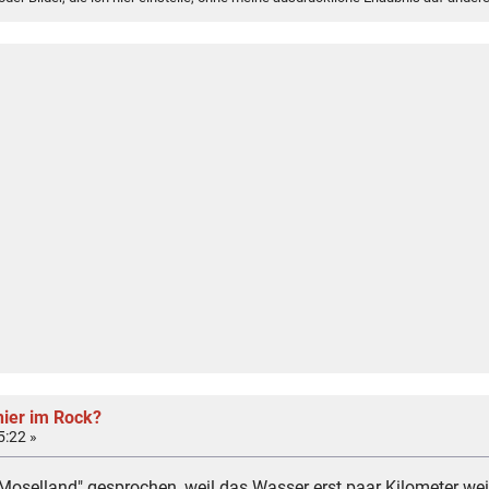
hier im Rock?
5:22 »
"Moselland" gesprochen, weil das Wasser erst paar Kilometer we