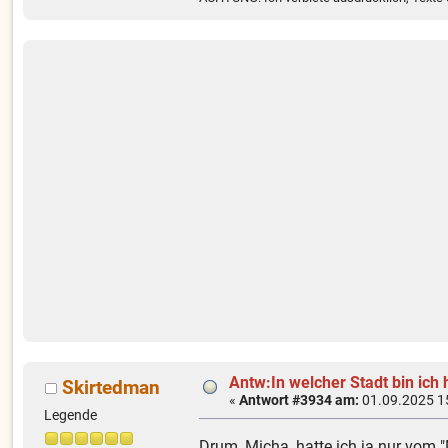
Antw:In welcher Stadt bin ich 
Skirtedman
«
Antwort #3934 am:
01.09.2025 1
Legende
Drum, Micha, hatte ich ja nur vom 