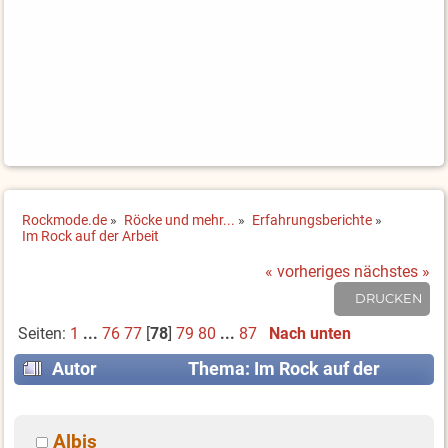
Rockmode.de
»
Röcke und mehr...
»
Erfahrungsberichte
»
Im Rock auf der Arbeit
« vorheriges
nächstes »
DRUCKEN
Seiten:
1
...
76
77
[
78
]
79
80
...
87
Nach unten
Autor
Thema: Im Rock auf der
Arbeit (Gelesen 1126867 mal)
Albis