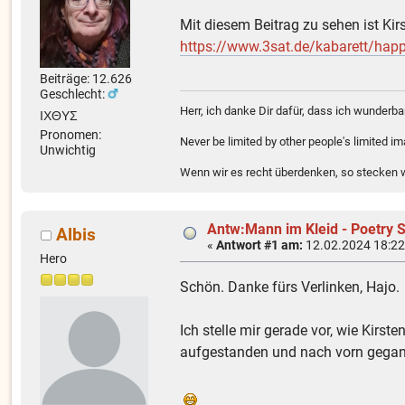
Mit diesem Beitrag zu sehen ist Kir
https://www.3sat.de/kabarett/happy
Beiträge: 12.626
Geschlecht:
Herr, ich danke Dir dafür, dass ich wunder
ΙΧΘΥΣ
Pronomen:
Never be limited by other people's limited i
Unwichtig
Wenn wir es recht überdenken, so stecken wi
Antw:Mann im Kleid - Poetry 
Albis
«
Antwort #1 am:
12.02.2024 18:22
Hero
Schön. Danke fürs Verlinken, Hajo.
Ich stelle mir gerade vor, wie Kirs
aufgestanden und nach vorn gegange