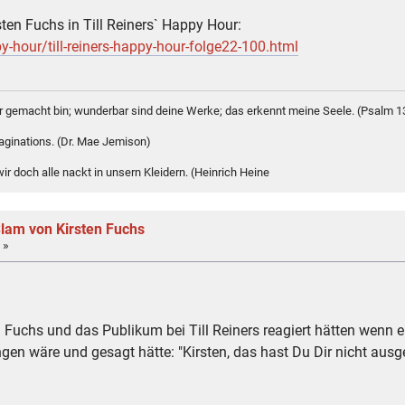
sten Fuchs in Till Reiners` Happy Hour:
-hour/till-reiners-happy-hour-folge22-100.html
bar gemacht bin; wunderbar sind deine Werke; das erkennt meine Seele. (Psalm 1
maginations. (Dr. Mae Jemison)
r doch alle nackt in unsern Kleidern. (Heinrich Heine
Slam von Kirsten Fuchs
 »
ten Fuchs und das Publikum bei Till Reiners reagiert hätten wen
n wäre und gesagt hätte: "Kirsten, das hast Du Dir nicht ausged