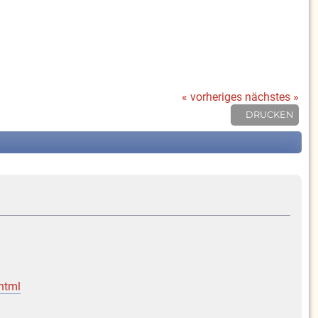
« vorheriges
nächstes »
DRUCKEN
html