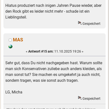
Hiatus produziert nach inigen Jahren Pause wieder, aber
den Rock gibt es leider nicht mehr - schade ist ein
Lieblingsteil.
Gespeichert
MAS
«
Antwort #15 am:
11.10.2025 19:26 »
Sehr gut, dass Du nicht nachgegeben hast. Warum sollte
man sich Konservativen zuliebe auch anders kleiden, als
man sonst tut? Sie machen es umgekehrt ja auch nicht,
sondern tragen, was sie sonst auch tragen.
LG, Micha
Gespeichert