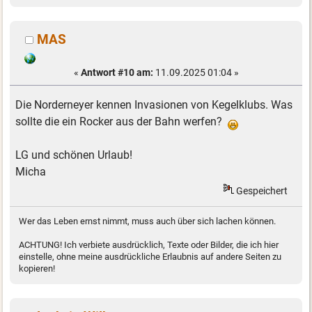
MAS
«
Antwort #10 am:
11.09.2025 01:04 »
Die Norderneyer kennen Invasionen von Kegelklubs. Was
sollte die ein Rocker aus der Bahn werfen?
LG und schönen Urlaub!
Micha
Gespeichert
Wer das Leben ernst nimmt, muss auch über sich lachen können.
ACHTUNG! Ich verbiete ausdrücklich, Texte oder Bilder, die ich hier
einstelle, ohne meine ausdrückliche Erlaubnis auf andere Seiten zu
kopieren!