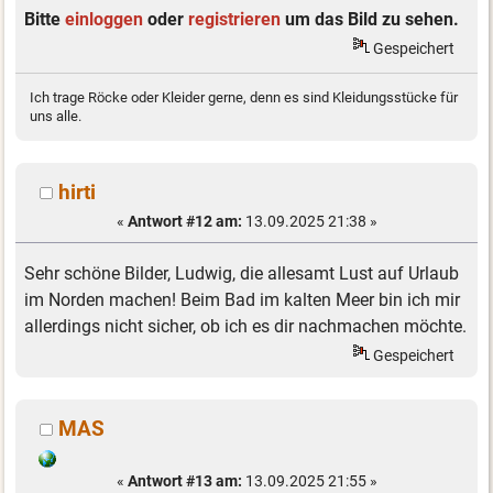
Bitte
einloggen
oder
registrieren
um das Bild zu sehen.
Gespeichert
Ich trage Röcke oder Kleider gerne, denn es sind Kleidungsstücke für
uns alle.
hirti
«
Antwort #12 am:
13.09.2025 21:38 »
Sehr schöne Bilder, Ludwig, die allesamt Lust auf Urlaub
im Norden machen! Beim Bad im kalten Meer bin ich mir
allerdings nicht sicher, ob ich es dir nachmachen möchte.
Gespeichert
MAS
«
Antwort #13 am:
13.09.2025 21:55 »