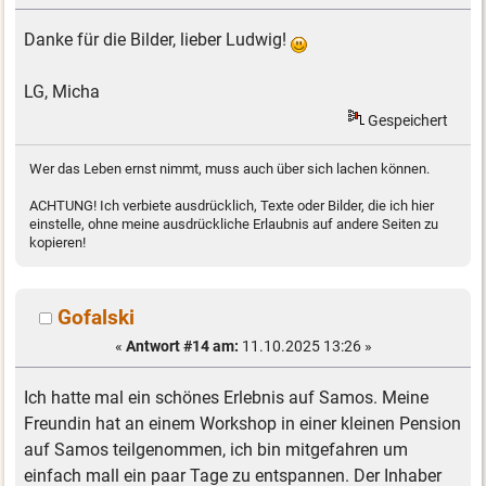
Danke für die Bilder, lieber Ludwig!
LG, Micha
Gespeichert
Wer das Leben ernst nimmt, muss auch über sich lachen können.
ACHTUNG! Ich verbiete ausdrücklich, Texte oder Bilder, die ich hier
einstelle, ohne meine ausdrückliche Erlaubnis auf andere Seiten zu
kopieren!
Gofalski
«
Antwort #14 am:
11.10.2025 13:26 »
Ich hatte mal ein schönes Erlebnis auf Samos. Meine
Freundin hat an einem Workshop in einer kleinen Pension
auf Samos teilgenommen, ich bin mitgefahren um
einfach mall ein paar Tage zu entspannen. Der Inhaber