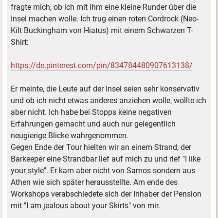
fragte mich, ob ich mit ihm eine kleine Runder über die
Insel machen wolle. Ich trug einen roten Cordrock (Neo-
Kilt Buckingham von Hiatus) mit einem Schwarzen T-
Shirt:
https://de.pinterest.com/pin/834784480907613138/
Er meinte, die Leute auf der Insel seien sehr konservativ
und ob ich nicht etwas anderes anziehen wolle, wollte ich
aber nicht. Ich habe bei Stopps keine negativen
Erfahrungen gemacht und auch nur gelegentlich
neugierige Blicke wahrgenommen.
Gegen Ende der Tour hielten wir an einem Strand, der
Barkeeper eine Strandbar lief auf mich zu und rief "I like
your style". Er kam aber nicht von Samos sondern aus
Athen wie sich später herausstellte. Am ende des
Workshops verabschiedete sich der Inhaber der Pension
mit "I am jealous about your Skirts" von mir.