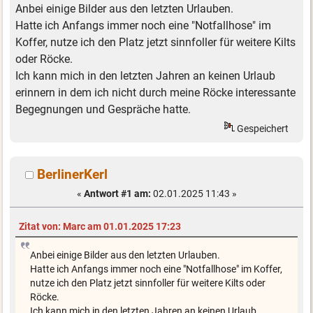
Anbei einige Bilder aus den letzten Urlauben.
Hatte ich Anfangs immer noch eine "Notfallhose" im
Koffer, nutze ich den Platz jetzt sinnfoller für weitere Kilts
oder Röcke.
Ich kann mich in den letzten Jahren an keinen Urlaub
erinnern in dem ich nicht durch meine Röcke interessante
Begegnungen und Gespräche hatte.
Gespeichert
BerlinerKerl
«
Antwort #1 am:
02.01.2025 11:43 »
Zitat von: Marc am 01.01.2025 17:23
Anbei einige Bilder aus den letzten Urlauben.
Hatte ich Anfangs immer noch eine "Notfallhose" im Koffer,
nutze ich den Platz jetzt sinnfoller für weitere Kilts oder
Röcke.
Ich kann mich in den letzten Jahren an keinen Urlaub