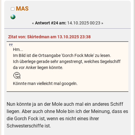
MAS
«
Antwort #24 am:
14.10.2025 00:23 »
Zitat von: Skirtedman am 13.10.2025 23:38
Hm...
Im Bild ist die Ortsangabe 'Gorch Fock Mole' zu lesen.
Ich überlege gerade sehr angestrengt, welches Segelschiff
da vor Anker liegen könnte.
🤔
Könnte man vielleicht mal googeln.
Nun könnte ja an der Mole auch mal ein anderes Schiff
liegen. Aber auch ohne Mole bin ich der Meinung, dass es
die Gorch Fock ist, wenn es nicht eines ihrer
Schwesterschiffe ist.