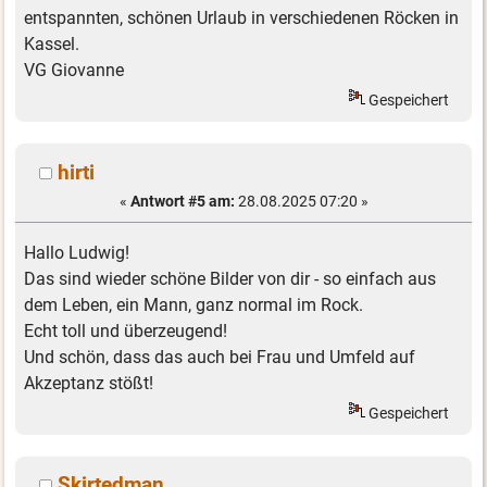
entspannten, schönen Urlaub in verschiedenen Röcken in
Kassel.
VG Giovanne
Gespeichert
hirti
«
Antwort #5 am:
28.08.2025 07:20 »
Hallo Ludwig!
Das sind wieder schöne Bilder von dir - so einfach aus
dem Leben, ein Mann, ganz normal im Rock.
Echt toll und überzeugend!
Und schön, dass das auch bei Frau und Umfeld auf
Akzeptanz stößt!
Gespeichert
Skirtedman