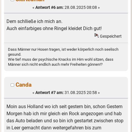
«
Antwort #6 am:
28.08.2025 08:08 »
Dem schlließe ich mich an.
Auch einfarbiges ohne Ringel kleidet Dich gut!
Gespeichert
Dass Männer nur Hosen tragen, ist weder körperlich noch seelisch
gesund.
Wie tief muss der psychische Knacks im Hirn wohl sitzen, dass
Männer sich nicht endlich auch mehr Freiheiten gönnen!?
Canda
«
Antwort #7 am:
31.08.2025 20:58 »
Moin aus Holland wo ich seit gestern bin, schon Gestern
Morgen hab ich mir gleich ein Rock angezogen und hab
das Auto beladen und so bin ich gestartet zwischen stop
in Leer gemacht dann weitergefahren bis zum