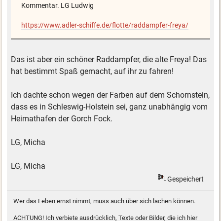
Kommentar. LG Ludwig
https://www.adler-schiffe.de/flotte/raddampfer-freya/
Das ist aber ein schöner Raddampfer, die alte Freya! Das
hat bestimmt Spaß gemacht, auf ihr zu fahren!
Ich dachte schon wegen der Farben auf dem Schornstein,
dass es in Schleswig-Holstein sei, ganz unabhängig vom
Heimathafen der Gorch Fock.
LG, Micha
LG, Micha
Gespeichert
Wer das Leben ernst nimmt, muss auch über sich lachen können.
ACHTUNG! Ich verbiete ausdrücklich, Texte oder Bilder, die ich hier