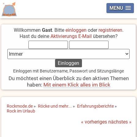
MENU
Willkommen
Gast
. Bitte
einloggen
oder
registrieren
.
Hast du deine
Aktivierungs E-Mail
übersehen?
Einloggen mit Benutzername, Passwort und Sitzungslänge
Du möchtest einen Überblick zu den aktiven Themen
haben:
Mit einem Klick alles im Blick
Rockmode.de
»
Röcke und mehr...
»
Erfahrungsberichte
»
Rock im Urlaub
« vorheriges
nächstes »