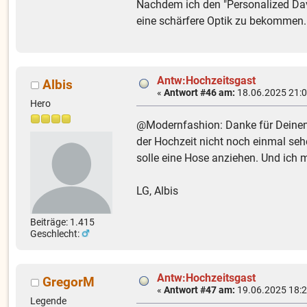
Nachdem ich den "Personalized Dave
eine schärfere Optik zu bekommen.
Antw:Hochzeitsgast
Albis
«
Antwort #46 am:
18.06.2025 21:0
Hero
@Modernfashion: Danke für Deinen a
der Hochzeit nicht noch einmal seh
solle eine Hose anziehen. Und ich 
LG, Albis
Beiträge: 1.415
Geschlecht:
Antw:Hochzeitsgast
GregorM
«
Antwort #47 am:
19.06.2025 18:2
Legende