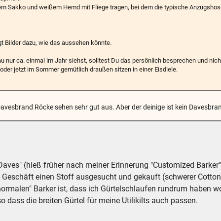
nem Sakko und weißem Hemd mit Fliege tragen, bei dem die typische Anzugshos
gt Bilder dazu, wie das aussehen könnte.
 nur ca. einmal im Jahr siehst, solltest Du das persönlich besprechen und nic
oder jetzt im Sommer gemütlich draußen sitzen in einer Eisdiele.
vesbrand Röcke sehen sehr gut aus. Aber der deinige ist kein Davesbrand 
 Daves" (hieß früher nach meiner Erinnerung "Customized Barker"
m Geschäft einen Stoff ausgesucht und gekauft (schwerer Cotton
ormalen" Barker ist, dass ich Gürtelschlaufen rundrum haben wo
so dass die breiten Gürtel für meine Utilikilts auch passen.