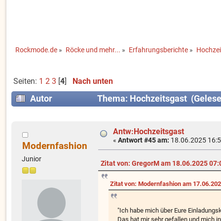
Rockmode.de
»
Röcke und mehr...
»
Erfahrungsberichte
»
Hochzei
Seiten:
1
2
3
[
4
]
Nach unten
Autor
Thema: Hochzeitsgast (Gelese
Antw:Hochzeitsgast
«
Antwort #45 am:
18.06.2025 16:5
Modernfashion
Junior
Zitat von: GregorM am 18.06.2025 07:
Zitat von: Modernfashion am 17.06.202
"Ich habe mich über Eure Einladungsk
Das hat mir sehr gefallen und mich ins