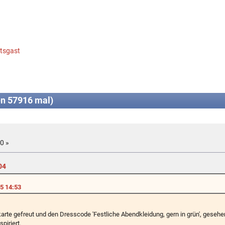
tsgast
n 57916 mal)
0 »
04
5 14:53
arte gefreut und den Dresscode 'Festliche Abendkleidung, gern in grün', gesehe
piriert.