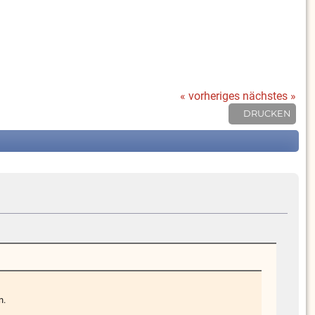
« vorheriges
nächstes »
DRUCKEN
n.