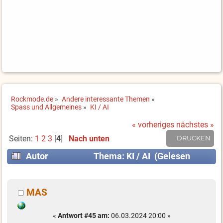
Rockmode.de
»
Andere interessante Themen
»
Spass und Allgemeines
»
KI / AI
« vorheriges
nächstes »
Seiten:
1
2
3
[
4
]
Nach unten
DRUCKEN
Autor
Thema: KI / AI (Gelesen
71829 mal)
MAS
«
Antwort #45 am:
06.03.2024 20:00 »