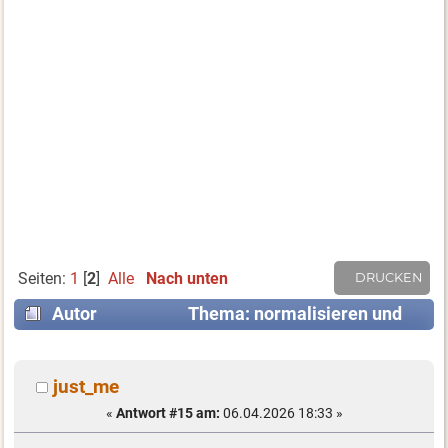
Seiten:
1
[
2
]
Alle
Nach unten
DRUCKEN
Autor
Thema: normalisieren und
begegnen (Gelesen 11261 mal)
just_me
«
Antwort #15 am:
06.04.2026 18:33 »